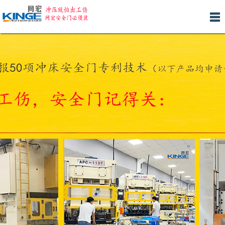
网
关
产
新
人
安
客
联
站
于
品
闻
才
装
户
系
首
我
中
中
招
服
案
我
页
们
心
心
聘
务
例
们
产品分类 >>
适用于H型冲床