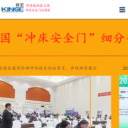
网
关
产
新
人
安
客
联
站
于
品
闻
才
装
户
系
首
我
中
中
招
服
案
我
页
们
心
心
聘
务
例
们
产品分类 >>
适用于C型冲床