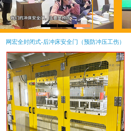
后门
网宏全封闭式-后冲床安全门（预防冲压工伤）