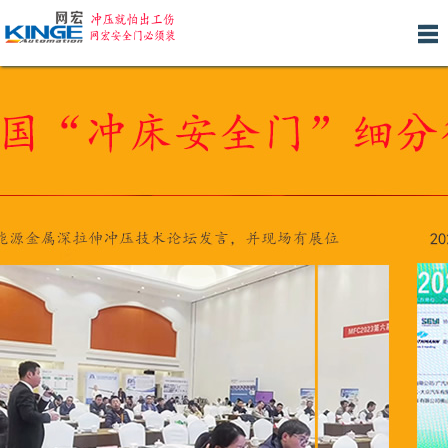
网
关
产
新
人
安
客
联
站
于
品
闻
才
装
户
系
首
我
中
中
招
服
案
我
页
们
心
心
聘
务
例
们
产品分类 >>
冲床后置安全门