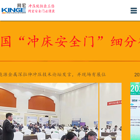
网
关
产
新
人
安
客
联
站
于
品
闻
才
装
户
系
首
我
中
中
招
服
案
我
页
们
心
心
聘
务
例
们
产品分类 >>
600元的冲床安全挡板